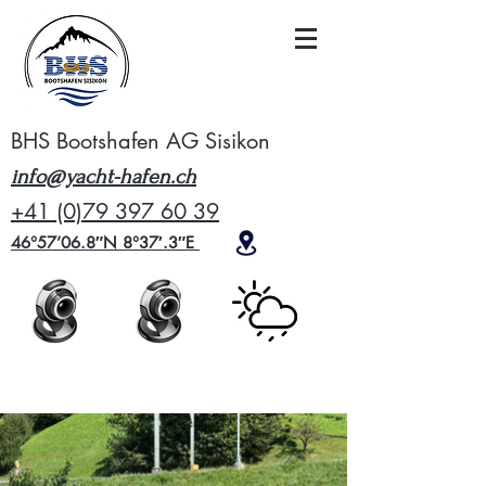
BHS Bootshafen AG Sisikon
info@yacht-hafen.ch
+41 (0)79 397 60 39
46°57’06.8″N 8°37′.3″E