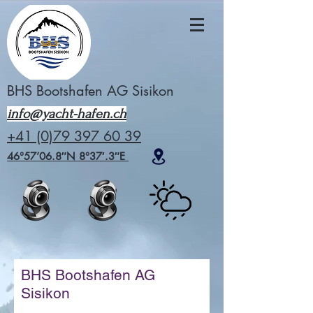
BHS Bootshafen AG Sisikon
info@yacht-hafen.ch
+41 (0)79 397 60 39
46°57’06.8″N 8°37′.3″E
BHS Bootshafen AG
Sisikon