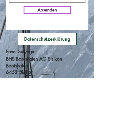
Absenden
Datenschutzerklärung
Pavel Sutyagin
BHS Bootshafen AG Sisikon
Bootshafen 1
6452 Sisikon
+41 (0)79 397 60 39
info@yacht-hafen.ch
46°57’06.8″N 8°37′.3″E