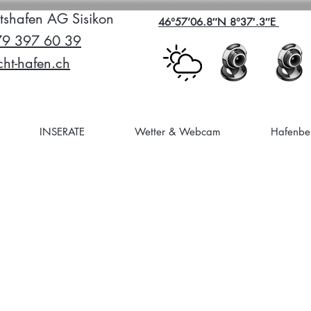
tshafen AG Sisikon
46°57’06.8″N 8°37′.3″E
79 397 60 39
ht-hafen.ch
INSERATE
Wetter & Webcam
Hafenbei