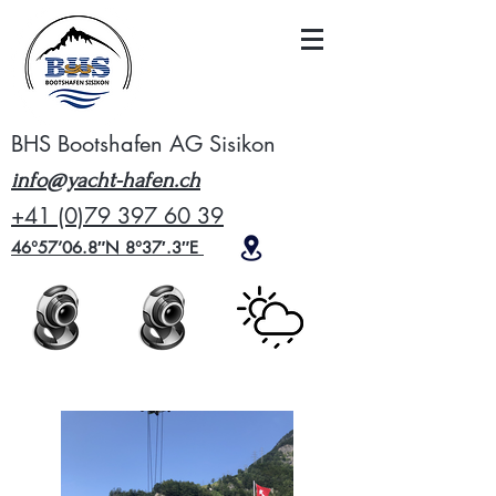
BHS Bootshafen AG Sisikon
info@yacht-hafen.ch
+41 (0)79 397 60 39
46°57’06.8″N 8°37′.3″E