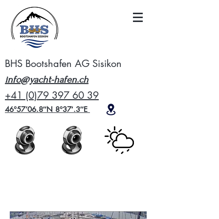
BHS Bootshafen AG Sisikon
info@yacht-hafen.ch
+41 (0)79 397 60 39
46°57’06.8″N 8°37′.3″E