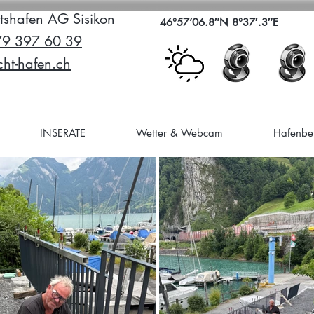
tshafen AG Sisikon
46°57’06.8″N 8°37′.3″E
79 397 60 39
ht-hafen.ch
INSERATE
Wetter & Webcam
Hafenbei