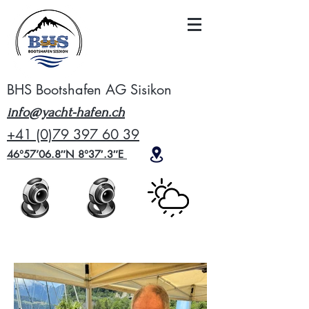
BHS Bootshafen AG Sisikon
info@yacht-hafen.ch
+41 (0)79 397 60 39
46°57’06.8″N 8°37′.3″E