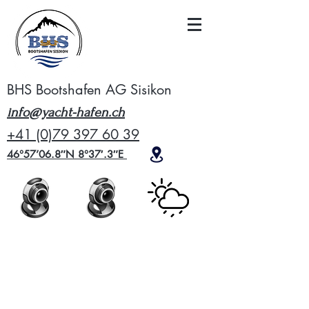
BHS Bootshafen AG Sisikon
info@yacht-hafen.ch
+41 (0)79 397 60 39
46°57’06.8″N 8°37′.3″E