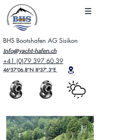
BHS Bootshafen AG Sisikon
info@yacht-hafen.ch
+41 (0)79 397 60 39
46°57’06.8″N 8°37′.3″E