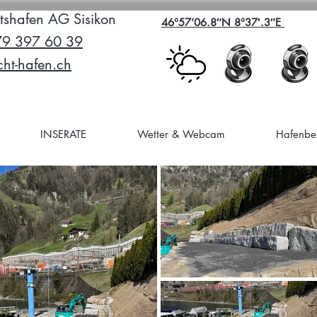
tshafen AG Sisikon
46°57’06.8″N 8°37′.3″E
79 397 60 39
ht-hafen.ch
INSERATE
Wetter & Webcam
Hafenbei