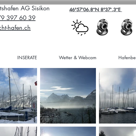
tshafen AG Sisikon
46°57’06.8″N 8°37′.3″E
79 397 60 39
ht-hafen.ch
INSERATE
Wetter & Webcam
Hafenbei