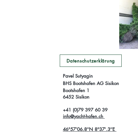
Datenschutzerklärung
Pavel Sutyagin
BHS Bootshafen AG Sisikon
Bootshafen 1
6452 Sisikon
+41 (0)79 397 60 39
info@yacht-hafen.ch
46°57’06.8″N 8°37′.3″E